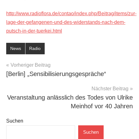
http://www.radioflora.de/contao/index.php/Beitrag/items/zur-
lage-der-gefangenen-und-des-widerstands-nach-dem-
putsch-in-der-tuerkei.html
News
Radio
Beitragsnavigation
Vorheriger Beitrag
[Berlin] „Sensibilisierungsgespräche“
Nächster Beitrag
Veranstaltung anlässlich des Todes von Ulrike
Meinhof vor 40 Jahren
Suchen
Suchen