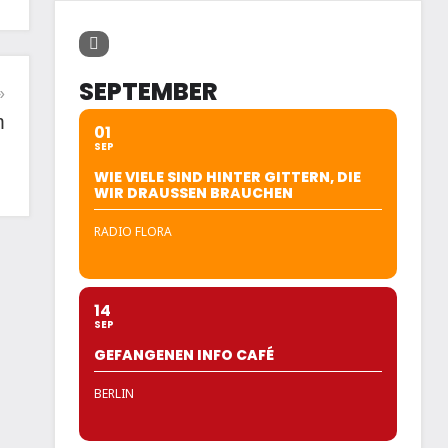
SEPTEMBER
m
01
SEP
WIE VIELE SIND HINTER GITTERN, DIE
WIR DRAUSSEN BRAUCHEN
RADIO FLORA
14
SEP
GEFANGENEN INFO CAFÉ
BERLIN