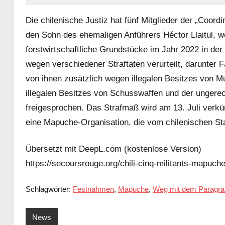
Die chilenische Justiz hat fünf Mitglieder der „Coord
den Sohn des ehemaligen Anführers Héctor Llaitul, w
forstwirtschaftliche Grundstücke im Jahr 2022 in de
wegen verschiedener Straftaten verurteilt, darunter
von ihnen zusätzlich wegen illegalen Besitzes von M
illegalen Besitzes von Schusswaffen und der ungere
freigesprochen. Das Strafmaß wird am 13. Juli verkün
eine Mapuche-Organisation, die vom chilenischen Staat
Übersetzt mit DeepL.com (kostenlose Version)
https://secoursrouge.org/chili-cinq-militants-mapuc
Schlagwörter:
Festnahmen
,
Mapuche
,
Weg mit dem Paragra
News