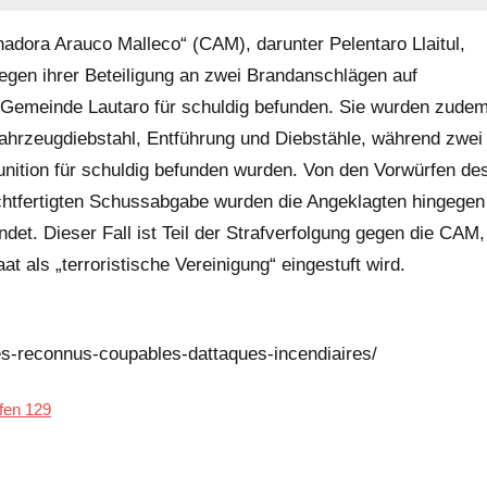
inadora Arauco Malleco“ (CAM), darunter Pelentaro Llaitul,
egen ihrer Beteiligung an zwei Brandanschlägen auf
r Gemeinde Lautaro für schuldig befunden. Sie wurden zude
 Fahrzeugdiebstahl, Entführung und Diebstähle, während zwei
unition für schuldig befunden wurden. Von den Vorwürfen de
chtfertigten Schussabgabe wurden die Angeklagten hingegen
det. Dieser Fall ist Teil der Strafverfolgung gegen die CAM,
 als „terroristische Vereinigung“ eingestuft wird.
hes-reconnus-coupables-dattaques-incendiaires/
fen 129