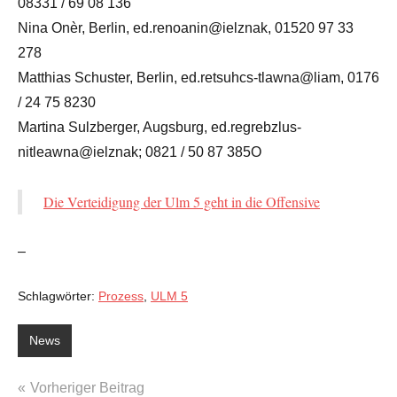
08331 / 69 08 136
Nina Onèr, Berlin, ed.renoanin@ielznak, 01520 97 33
278
Matthias Schuster, Berlin, ed.retsuhcs-tlawna@liam, 0176
/ 24 75 8230
Martina Sulzberger, Augsburg, ed.regrebzlus-
nitleawna@ielznak; 0821 / 50 87 385O
Die Verteidigung der Ulm 5 geht in die Offensive
–
Schlagwörter:
Prozess
,
ULM 5
News
Beitragsnavigation
Vorheriger Beitrag