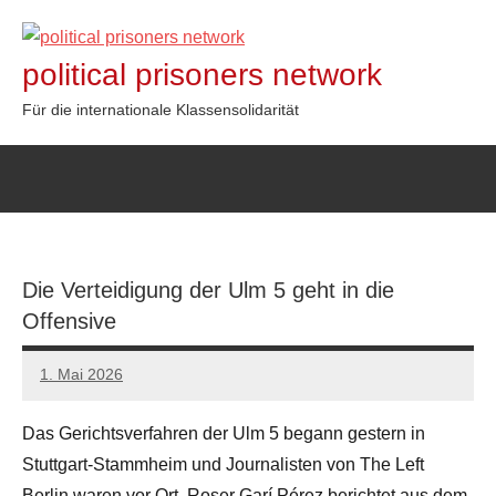
Zum
Inhalt
political prisoners network
springen
Für die internationale Klassensolidarität
Die Verteidigung der Ulm 5 geht in die
Offensive
1. Mai 2026
network
Das Gerichtsverfahren der Ulm 5 begann gestern in
Stuttgart-Stammheim und Journalisten von The Left
Berlin waren vor Ort. Roser Garí Pérez berichtet aus dem