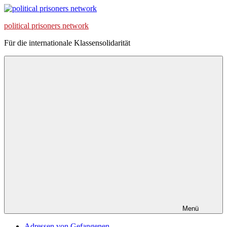
Zum
Inhalt
political prisoners network
springen
Für die internationale Klassensolidarität
Menü
Adressen von Gefangenen