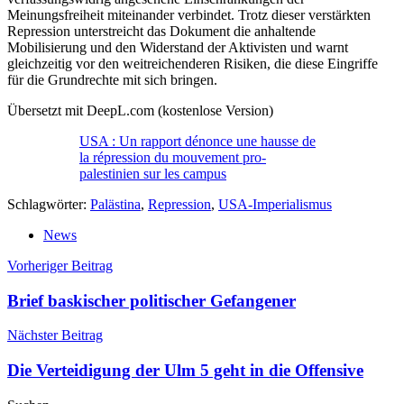
Meinungsfreiheit miteinander verbindet. Trotz dieser verstärkten
Repression unterstreicht das Dokument die anhaltende
Mobilisierung und den Widerstand der Aktivisten und warnt
gleichzeitig vor den weitreichenderen Risiken, die diese Eingriffe
für die Grundrechte mit sich bringen.
Übersetzt mit DeepL.com (kostenlose Version)
USA : Un rapport dénonce une hausse de
la répression du mouvement pro-
palestinien sur les campus
Schlagwörter:
Palästina
,
Repression
,
USA-Imperialismus
News
Beitragsnavigation
Vorheriger Beitrag
Brief baskischer politischer Gefangener
Nächster Beitrag
Die Verteidigung der Ulm 5 geht in die Offensive