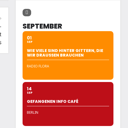
SEPTEMBER
-
t
01
s
SEP
WIE VIELE SIND HINTER GITTERN, DIE
WIR DRAUSSEN BRAUCHEN
RADIO FLORA
14
SEP
GEFANGENEN INFO CAFÉ
BERLIN