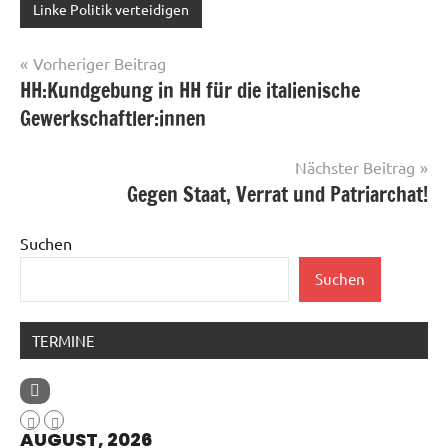
Linke Politik verteidigen
Beitragsnavigation
Vorheriger Beitrag
HH:Kundgebung in HH für die italienische
Gewerkschaftler:innen
Nächster Beitrag
Gegen Staat, Verrat und Patriarchat!
Suchen
Suchen
TERMINE
AUGUST, 2026