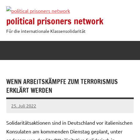
Zum
Inhalt
political prisoners network
springen
Für die internationale Klassensolidarität
WENN ARBEITSKÄMPFE ZUM TERRORISMUS
ERKLÄRT WERDEN
25. Juli 2022
network
Solidaritätsaktionen sind in Deutschland vor italienischen
Konsulaten am kommenden Dienstag geplant, unter
anderem von der Stadttteilinitative Solidarisch in