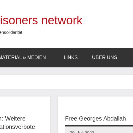
prisoners network
ensolidarität
MATERIAL & MEDIEN
LINKS
ÜBER UNS
h: Weitere
Free Georges Abdallah
tionsverbote
29. Juli 2023