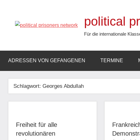
Zum
Inhalt
political 
springen
Für die internationale Klass
ADRESSEN VON GEFANGENEN
TERMINE
Schlagwort:
Georges Abdullah
Freiheit für alle
Frankreic
revolutionären
Demonstra