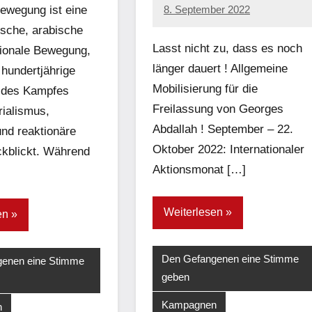
ewegung ist eine
8. September 2022
network
ische, arabische
Lasst nicht zu, dass es noch
tionale Bewegung,
länger dauert ! Allgemeine
 hundertjährige
Mobilisierung für die
 des Kampfes
Freilassung von Georges
ialismus,
Abdallah ! September – 22.
nd reaktionäre
Oktober 2022: Internationaler
ckblickt. Während
Aktionsmonat […]
Weiterlesen
en
Den Gefangenen eine Stimme
enen eine Stimme
geben
Kampagnen
n