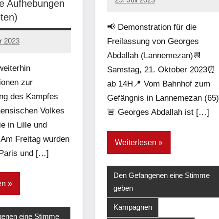
ge Aufhebungen
network
ten)
📢 Demonstration für die
Freilassung von Georges
r 2023
Abdallah (Lannemezan)📆
eiterhin
Samstag, 21. Oktober 2023⏰
ionen zur
ab 14H📍 Vom Bahnhof zum
ung des Kampfes
Gefängnis in Lannemezan (65)
nensischen Volkes
🚨 Georges Abdallah ist […]
e in Lille und
. Am Freitag wurden
Weiterlesen
 Paris und […]
Den Gefangenen eine Stimme
en
geben
Kampagnen
enen eine Stimme