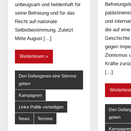
Befreiungsb
unbeugsam und heldenhaft für
palästinens
seine Befreiung und für das
und interna
Recht auf nationale
die auf eine
Selbstbestimmung. Zuletzt
Geschichte
Mitte August […]
gegen Imper
Zionismus u
Weiterlesen
Kräfte zurü
[…]
Den Gefangenen eine Stimme
geben
Weiterles
Kampagnen
Linke Politik verteidigen
Den Gefang
geben
News
Termine
Kampagne