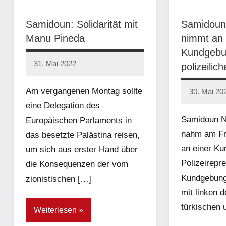
Samidoun: Solidarität mit
Samidoun
Manu Pineda
nimmt an 
Kundgebu
31. Mai 2022
polizeilic
network
Am vergangenen Montag sollte
30. Mai 20
network
eine Delegation des
Samidoun Ne
Europäischen Parlaments in
nahm am Fre
das besetzte Palästina reisen,
an einer K
um sich aus erster Hand über
Polizeirepre
die Konsequenzen der vom
Kundgebung
zionistischen […]
mit linken 
türkischen 
Weiterlesen