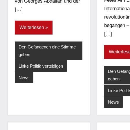
Fêtes.Am 19
von Georges Abdallah und der
Internationa
[…]
revolutionä
begangen –
Weiterlesen
[…]
Den Gefangenen eine Stimme
Weiterles
geben
Linke Politik verteidigen
Den Gefang
News
geben
Linke Politi
News