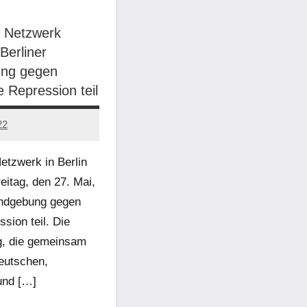
 Netzwerk
Berliner
ng gegen
he Repression teil
22
tzwerk in Berlin
itag, den 27. Mai,
undgebung gegen
ssion teil. Die
, die gemeinsam
deutschen,
und […]