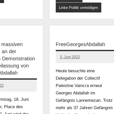
Linke Politik verteidigen
r massiven
FreeGeorgesAbdallah
 an der
3. Juni 2022
n Demonstration
network
eilassung von
Heute besuchte eine
bdallah
Delegation der Collectif
022
Palestine Vaincra erneut
Georges Abdallah im
amstag, 18. Juni
Gefängnis Lannemezan. Trotz
r, Place des
mehr als 37 Jahren Gefängnis