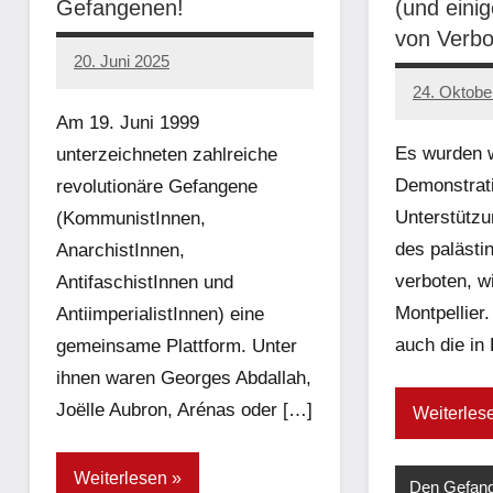
Gefangenen!
(und eini
von Verbo
20. Juni 2025
network
24. Oktobe
network
Am 19. Juni 1999
Es wurden w
unterzeichneten zahlreiche
Demonstrat
revolutionäre Gefangene
Unterstütz
(KommunistInnen,
des palästi
AnarchistInnen,
verboten, wi
AntifaschistInnen und
Montpellier
AntiimperialistInnen) eine
auch die in
gemeinsame Plattform. Unter
ihnen waren Georges Abdallah,
Joëlle Aubron, Arénas oder […]
Weiterles
Weiterlesen
Den Gefang