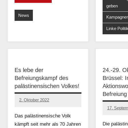
geben
News
Kampagne
Linke Politi
Es lebe der
24.-29. O
Befreiungskampf des
Brüssel: I
palästinensischen Volkes!
Aktionswo
Befreiung
2. Oktober 2022
network
17. Septe
network
Das palästinensische Volk
Die palästi
kämpft seit mehr als 70 Jahren