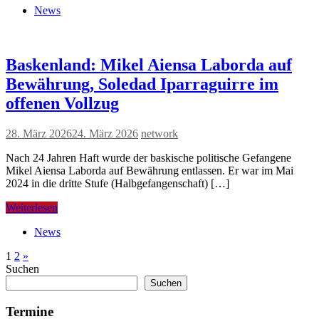
News
Baskenland: Mikel Aiensa Laborda auf
Bewährung, Soledad Iparraguirre im
offenen Vollzug
28. März 2026
24. März 2026
network
Nach 24 Jahren Haft wurde der baskische politische Gefangene
Mikel Aiensa Laborda auf Bewährung entlassen. Er war im Mai
2024 in die dritte Stufe (Halbgefangenschaft) […]
Weiterlesen
News
Seitennummerierung
Nächste
1
2
»
Beiträge
Suchen
der
Suchen
Beiträge
Termine