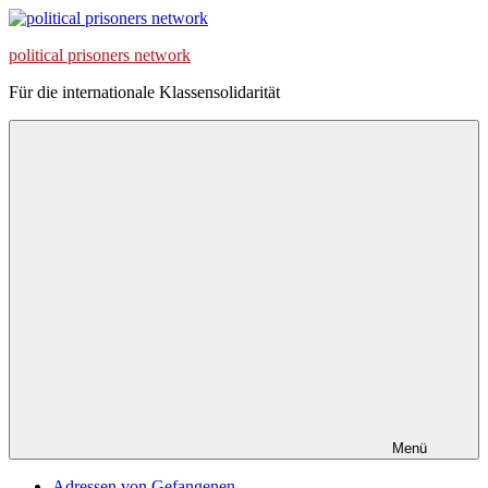
Zum
Inhalt
political prisoners network
springen
Für die internationale Klassensolidarität
Menü
Adressen von Gefangenen