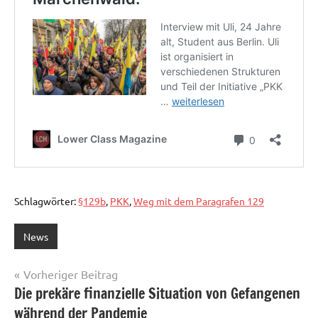
Schlagwörter:
§129b
,
PKK
,
Weg mit dem Paragrafen 129
News
Beitragsnavigation
Vorheriger Beitrag
Die prekäre finanzielle Situation von Gefangenen
während der Pandemie